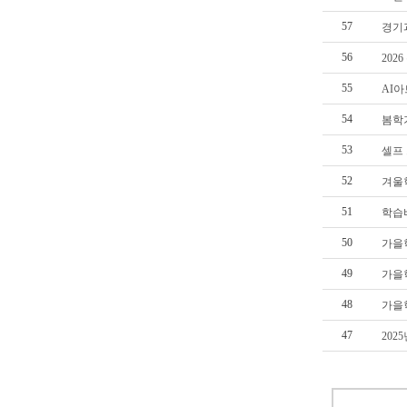
57
경기
56
202
55
AI
54
봄학
53
셀프
52
겨울
51
학습
50
가을학
49
가을학
48
가을학
47
202