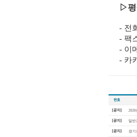
▷평
- 전화
- 팩스
- 이메
- 카카
[공지]
202
[공지]
일반
[공지]
경기