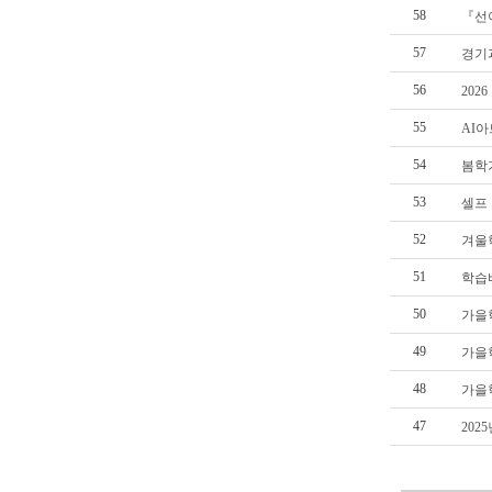
58
『선
57
경기
56
202
55
AI
54
봄학
53
셀프
52
겨울
51
학습
50
가을학
49
가을학
48
가을학
47
202